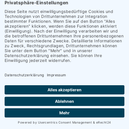
Formular abschicken
Copyright 2026 Heinrich Schümann (GmbH & Co. KG) I
Impressum
I
Datenschutz
|
Barrierefreiheit