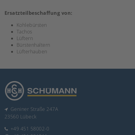
Ersatzteilbeschaffung von:
Kohlebürsten
Tachos
Lüftern
Bürstenhaltern
Lüfterhauben
Geniner Straße 247A
23560 Lübeck
+49 451 58002-0