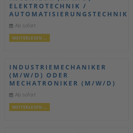
ELEKTROTECHNIK /
AUTOMATISIERUNGSTECHNIK
Ab sofort
INGENIEUR
WEITERLESEN …
(M/W/D)
ELEKTROTECHNIK
/
AUTOMATISIERUNGSTECHNIK
INDUSTRIEMECHANIKER
(M/W/D) ODER
MECHATRONIKER (M/W/D)
Ab sofort
INDUSTRIEMECHANIKER
WEITERLESEN …
(M/W/D)
ODER
MECHATRONIKER