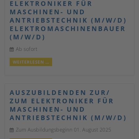
(M/W/D)
ELEKTRONIKER FÜR
MASCHINEN- UND
ANTRIEBSTECHNIK (M/W/D)
ELEKTROMASCHINENBAUER
(M/W/D)
Ab sofort
ELEKTRONIKER
WEITERLESEN …
FÜR
MASCHINEN-
UND
ANTRIEBSTECHNIK
AUSZUBILDENDEN ZUR/
(M/W/D)
ZUM ELEKTRONIKER FÜR
ELEKTROMASCHINENBAUER
MASCHINEN- UND
(M/W/D)
ANTRIEBSTECHNIK (M/W/D)
Zum Ausbildungsbeginn 01. August 2025