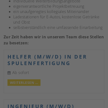
individuelle Weiterbildungsangebote
eigenverantwortliche Projektbetreuung
ein unaufgeregtes kollegiales Miteinander
Ladestationen für E-Autos, kostenlose Getränke
und Obst
selbstverständlich eine umfassende Einarbeitung
Zur Zeit haben wir in unserem Team diese Stellen
zu besetzen:
HELFER (M/W/D) IN DER
SPULENFERTIGUNG
Ab sofort
HELFER
WEITERLESEN …
(M/W/D)
IN
DER
SPULENFERTIGUNG
INGENIEUR (M/W/D)