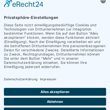
Datenschutzerklärung
.*
Formular abschicken
Copyright 2026 Heinrich Schümann (GmbH & Co. KG) I
Impressum
I
Datenschutz
|
Barrierefreiheit