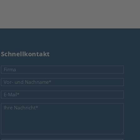
Schnellkontakt
Firma
Pflichtfeld
Vor- und Nachname
*
Pflichtfeld
E-Mail
*
Pflichtfeld
Ihre Nachricht
*