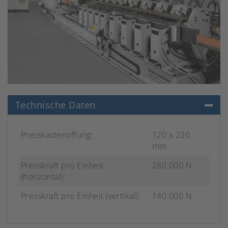
Technische Daten
Presskastenöffung:
120 x 220
mm
Presskraft pro Einheit
280.000 N
(horizontal):
Presskraft pro Einheit (vertikal):
140.000 N