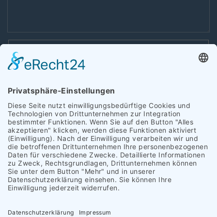
Hiermit akzeptiere ich die
Datenschutzerklärung
.*
Formular abschicken
Copyright 2026 Heinrich Schümann (GmbH & Co. KG) I
Impressum
I
Datenschutz
|
Barrierefreiheit