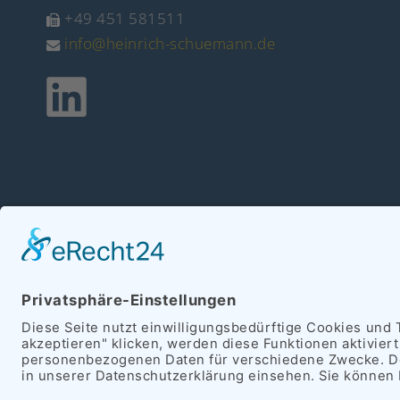
+49 451 581511
info@heinrich-schuemann.de
Copyright 2026 Hein