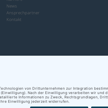
News
Ansprechpartner
Kontakt
rich Schümann (GmbH & Co. KG) I
Impressum
I
Datensc