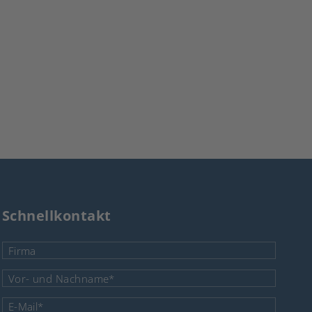
Schnellkontakt
Firma
Pflichtfeld
Vor- und Nachname
*
Pflichtfeld
E-Mail
*