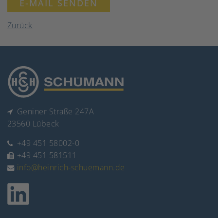
E-MAIL SENDEN
Zurück
Geniner Straße 247A
23560 Lübeck
+49 451 58002-0
+49 451 581511
info@heinrich-schuemann.de